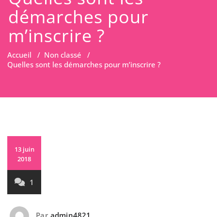
démarches pour
m’inscrire ?
Accueil
/
Non classé
/
Quelles sont les démarches pour m’inscrire ?
13 juin
2018
1
Par
admin4821