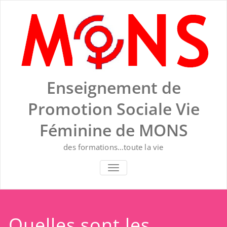
Skip
to
content
Enseignement de
Promotion Sociale Vie
Féminine de MONS
des formations…toute la vie
AFFICHER/MASQUER LA NAVIGA
Quelles sont les